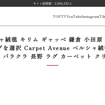
サイト訪問数：2,894,152人
TOP
TV
YouTube
Instagram
Ti
ペルシャ絨毯 キリム ギャッベ 鎌倉 小田
選択 Carpet Avenue ペルシャ
原 バラクラ 長野 ラグ カーペット ク