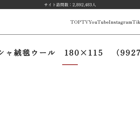
サイト訪問数：2,892,483人
TOP
TV
YouTube
Instagram
Ti
シャ絨毯ウール 180×115 （9927